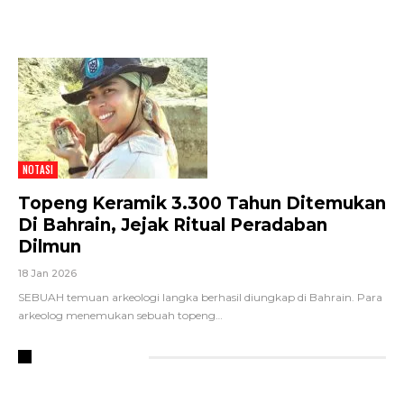
NOTASI
Topeng Keramik 3.300 Tahun Ditemukan
Di Bahrain, Jejak Ritual Peradaban
Dilmun
18 Jan 2026
SEBUAH temuan arkeologi langka berhasil diungkap di Bahrain. Para
arkeolog menemukan sebuah topeng
…
RECENT POSTS