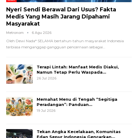
Nyeri Sendi Berawal Dari Usus? Fakta
Medis Yang Masih Jarang Dipahami
Masyarakat
Metronom
6 Agu 2026
Oleh Dewi Nada*
SELAMA bertahun-tahun masyarakat Indonesia
terbiasa menganggap gangguan pencernaan sebagai
…
Terapi Lintah: Manfaat Medis Diakui,
Namun Tetap Perlu Waspada…
26 Jul 2026
Memahat Menu di Tengah “Segitiga
Peradangan”: Panduan…
19 Jul 2026
Tekan Angka Kecelakaan, Komunitas
Edan Sepur Indonesia Gencarkan…