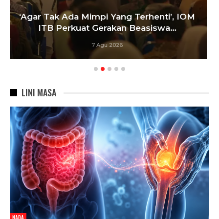
Satukan Siswa Dari Berbagai Sekolah,
IOM
Pelatih Paskibraka Bandung Fokus
Bangun…
6 Agu 2026
LINI MASA
NADA