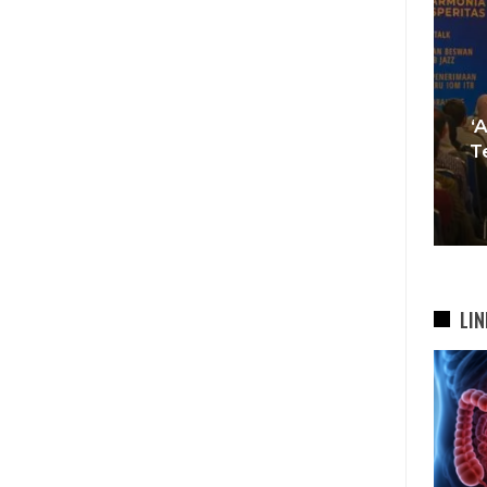
Tren Bergeser, Generasi
Muda Mulai Tinggalkan Pesta
‘
si
Mewah Dan Memilih Nikah
T
bah
Di…
7 Agu 2026
LIN