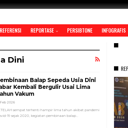
REFERENSI
REPORTASE
PERSIBTONE
INFOGRAFIS
RE
a Dini
RE
embinaan Balap Sepeda Usia Dini
REPORTASE
abar Kembali Bergulir Usai Lima
ahun Vakum
 Feb 2026
TELAH sempat terhenti hampir lima tahun akibat pandemi
vid-19 sejak 2020, kegiatan pembinaan balap
…