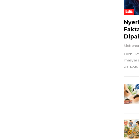
NADA
Nyer
Fakt
Dipa
Metron
Oleh De
masyara
ganggua