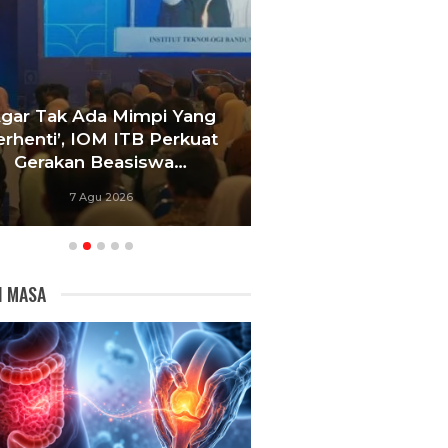
Agar Tak Ada Mimpi Yang
Satukan Siswa D
erhenti’, IOM ITB Perkuat
Sekolah, Pelati
Gerakan Beasiswa…
Bandung Foku
7 Agu 2026
6 Agu 20
I MASA