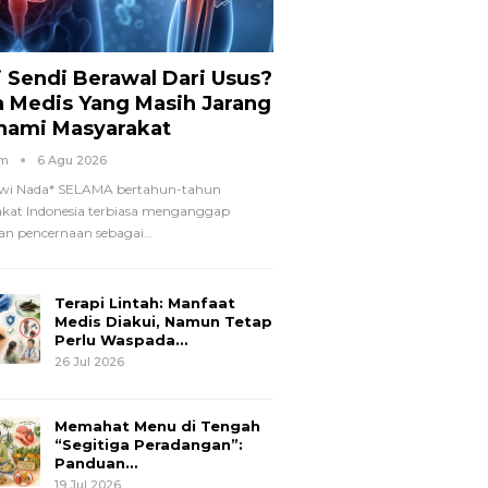
i Sendi Berawal Dari Usus?
a Medis Yang Masih Jarang
hami Masyarakat
om
6 Agu 2026
wi Nada*
SELAMA bertahun-tahun
kat Indonesia terbiasa menganggap
n pencernaan sebagai
…
Terapi Lintah: Manfaat
Medis Diakui, Namun Tetap
Perlu Waspada…
26 Jul 2026
Memahat Menu di Tengah
“Segitiga Peradangan”:
Panduan…
19 Jul 2026