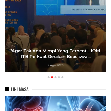
Sa
gar Tak Ada Mimpi Yang Terhenti’, IOM
ITB Perkuat Gerakan Beasiswa…
7 Agu 2026
LINI MASA