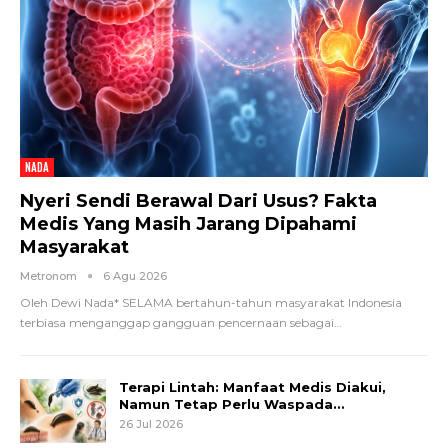
NADA
Nyeri Sendi Berawal Dari Usus? Fakta
Medis Yang Masih Jarang Dipahami
Masyarakat
Metronom
6 Agu 2026
Oleh Dewi Nada*
SELAMA bertahun-tahun masyarakat Indonesia
terbiasa menganggap gangguan pencernaan sebagai
…
Terapi Lintah: Manfaat Medis Diakui,
Namun Tetap Perlu Waspada…
26 Jul 2026