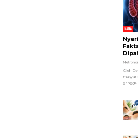
NADA
Nyer
Fakt
Dipa
Metron
Oleh De
masyara
ganggua