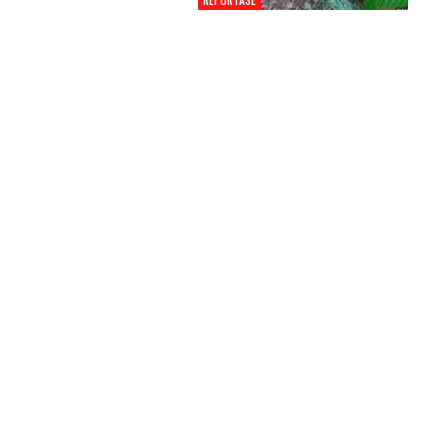
REPORTASE
Temui Wamen Koperasi R
Bupati Bandung Perkua
Skema Pembiayaan Koper
Dan…
4 Agu 2026