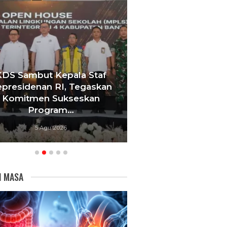
KDS Sambut Kepala Staf
Tebang 10 Pohon
presidenan RI, Tegaskan
Berujung Pe
Komitmen Sukseskan
Videotron,
Program…
Bandu
5 Agu 2026
5 Agu 20
I MASA