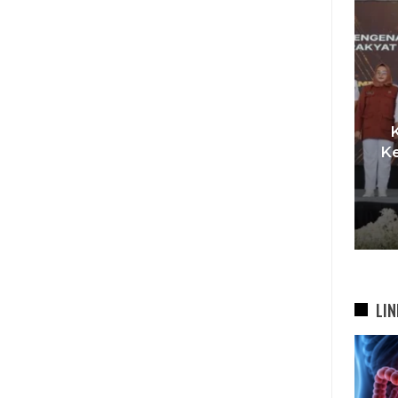
I,
t
Pemkot Siapkan TPST
Ke
asi
Tegalega Untuk Produksi
Briket RDF Bernilai Tambah
6 Agu 2026
LIN