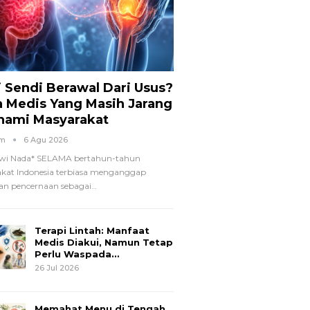
i Sendi Berawal Dari Usus?
a Medis Yang Masih Jarang
hami Masyarakat
om
6 Agu 2026
wi Nada*
SELAMA bertahun-tahun
kat Indonesia terbiasa menganggap
n pencernaan sebagai
…
Terapi Lintah: Manfaat
Medis Diakui, Namun Tetap
Perlu Waspada…
26 Jul 2026
Memahat Menu di Tengah