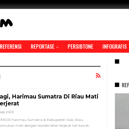
REFERENSI
REPORTASE
PERSIBTONE
INFOGRAFIS
RE
u
RE
agi, Harimau Sumatra Di Riau Mati
REPORTASE
erjerat
Sep 2020
EKOR harimau Sumatra di Kabupaten Siak, Riau,
temukan mati dengan kondisi leher terjerat tali kawat
…