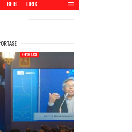
BEIB
LIRIK
CENT POSTS
PORTASE
REPORTASE
REPORTAS