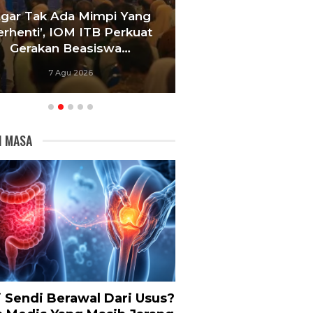
Agar Tak Ada Mimpi Yang
Satukan Siswa D
erhenti’, IOM ITB Perkuat
Sekolah, Pelati
Gerakan Beasiswa…
Bandung Foku
7 Agu 2026
6 Agu 20
I MASA
i Sendi Berawal Dari Usus?