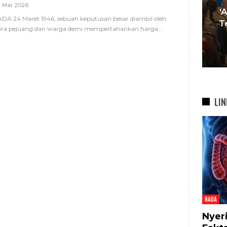
 Mar 2026
Muda Mulai Tinggalkan Pesta
‘
DA 24 Maret 1946, sebuah keputusan besar diambil oleh
si
Mewah Dan Memilih Nikah
T
ara pejuang dan warga demi mempertahankan harga
…
bah
Di…
7 Agu 2026
LIN
NADA
Nyer