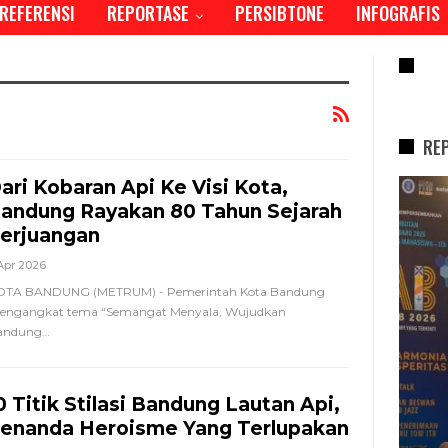
REFERENSI
REPORTASE
PERSIBTONE
INFOGRAFIS
RE
RE
ari Kobaran Api Ke Visi Kota,
REPORTASE
andung Rayakan 80 Tahun Sejarah
erjuangan
Apr 2026
OTA BANDUNG (METRUM) - Pemerintah Kota Bandung
engangkat tema “Semangat Menyala, Wujudkan
andung
…
0 Titik Stilasi Bandung Lautan Api,
enanda Heroisme Yang Terlupakan
Tren Bergeser, Generasi