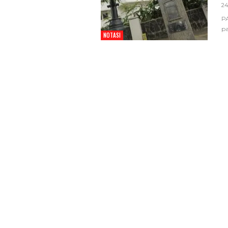
24
Pemkot Siapkan TPST
PA
Tegalega Untuk Produk
p
Briket RDF Bernilai Tam
NOTASI
6 Agu 2026