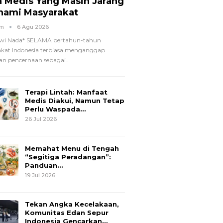
a Medis Yang Masih Jarang
hami Masyarakat
om
6 Agu 2026
wi Nada*
SELAMA bertahun-tahun
kat Indonesia terbiasa menganggap
n pencernaan sebagai
…
Terapi Lintah: Manfaat
Medis Diakui, Namun Tetap
Perlu Waspada…
26 Jul 2026
Memahat Menu di Tengah
“Segitiga Peradangan”:
Panduan…
19 Jul 2026
Tekan Angka Kecelakaan,
Komunitas Edan Sepur
Indonesia Gencarkan…