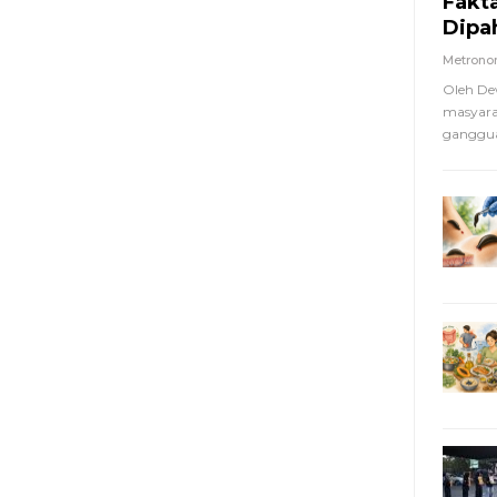
Fakt
Dipa
Metron
Oleh De
masyara
ganggua