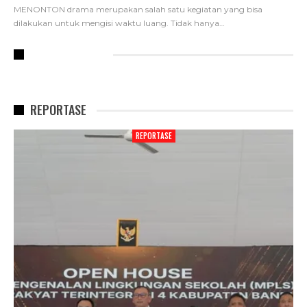
MENONTON drama merupakan salah satu kegiatan yang bisa
dilakukan untuk mengisi waktu luang. Tidak hanya
…
RECENT POSTS
REPORTASE
REPORTASE