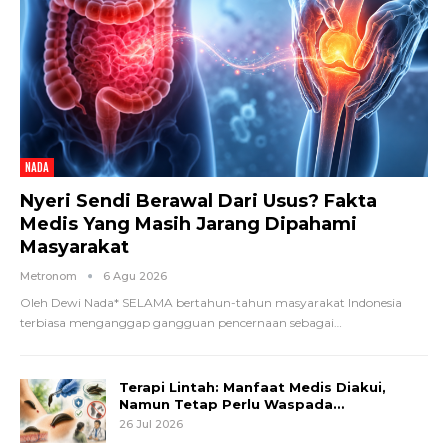
NADA
Nyeri Sendi Berawal Dari Usus? Fakta
Medis Yang Masih Jarang Dipahami
Masyarakat
Metronom
6 Agu 2026
Oleh Dewi Nada*
SELAMA bertahun-tahun masyarakat Indonesia
terbiasa menganggap gangguan pencernaan sebagai
…
Terapi Lintah: Manfaat Medis Diakui,
Namun Tetap Perlu Waspada…
26 Jul 2026