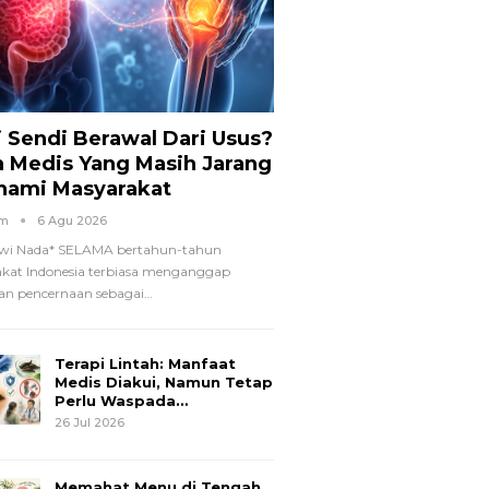
i Sendi Berawal Dari Usus?
a Medis Yang Masih Jarang
hami Masyarakat
om
6 Agu 2026
wi Nada*
SELAMA bertahun-tahun
kat Indonesia terbiasa menganggap
n pencernaan sebagai
…
Terapi Lintah: Manfaat
Medis Diakui, Namun Tetap
Perlu Waspada…
26 Jul 2026
Memahat Menu di Tengah