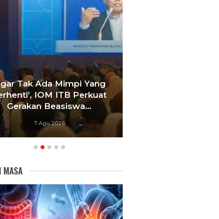
Agar Tak Ada Mimpi Yang
Satukan Siswa D
erhenti’, IOM ITB Perkuat
Sekolah, Pelati
Gerakan Beasiswa…
Bandung Foku
7 Agu 2026
6 Agu 20
I MASA