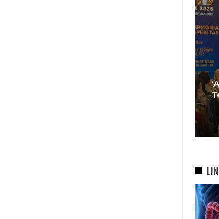
Tren Bergeser, Generasi
Muda Mulai Tinggalkan Pesta
‘
si
Mewah Dan Memilih Nikah
T
bah
Di…
7 Agu 2026
LIN