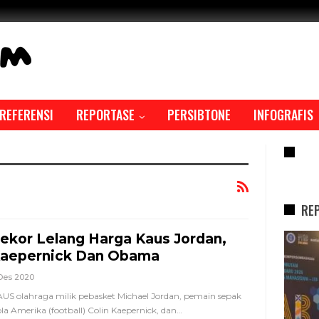
REFERENSI
REPORTASE
PERSIBTONE
INFOGRAFIS
RE
RE
ekor Lelang Harga Kaus Jordan,
REPORTASE
aepernick Dan Obama
Des 2020
US olahraga milik pebasket Michael Jordan, pemain sepak
la Amerika (football) Colin Kaepernick, dan
…