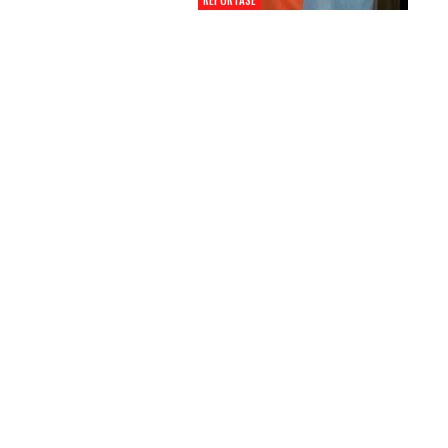
REPORTASE
Pemkot Siapkan TPST
Tegalega Untuk Produk
Briket RDF Bernilai Tam
6 Agu 2026