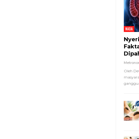
NADA
Nyer
Fakt
Dipa
Metron
Oleh De
masyara
ganggua