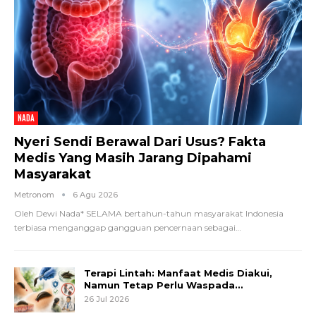
NADA
Nyeri Sendi Berawal Dari Usus? Fakta
Medis Yang Masih Jarang Dipahami
Masyarakat
Metronom
6 Agu 2026
Oleh Dewi Nada*
SELAMA bertahun-tahun masyarakat Indonesia
terbiasa menganggap gangguan pencernaan sebagai
…
Terapi Lintah: Manfaat Medis Diakui,
Namun Tetap Perlu Waspada…
26 Jul 2026