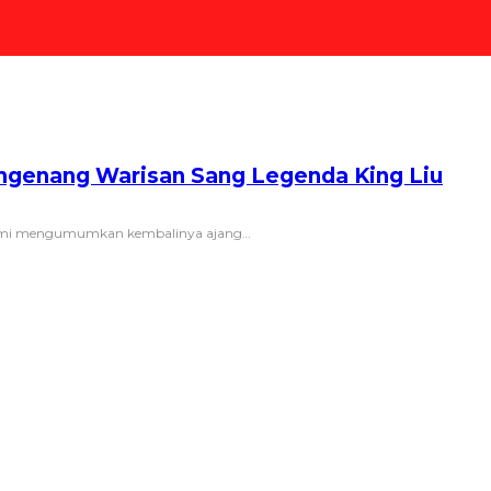
Mengenang Warisan Sang Legenda King Liu
resmi mengumumkan kembalinya ajang
…