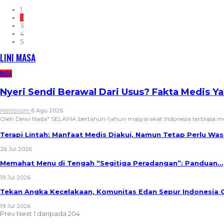
1
2
3
4
5
LINI MASA
NADA
Nyeri Sendi Berawal Dari Usus? Fakta Medis Y
Metronom
6 Agu 2026
Oleh Dewi Nada*
SELAMA bertahun-tahun masyarakat Indonesia terbiasa 
Terapi Lintah: Manfaat Medis Diakui, Namun Tetap Perlu W
26 Jul 2026
Memahat Menu di Tengah “Segitiga Peradangan”: Panduan…
19 Jul 2026
Tekan Angka Kecelakaan, Komunitas Edan Sepur Indonesia
19 Jul 2026
Prev
Next
1 daripada 204