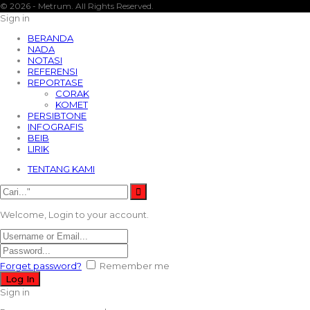
© 2026 - Metrum. All Rights Reserved.
Sign in
BERANDA
NADA
NOTASI
REFERENSI
REPORTASE
CORAK
KOMET
PERSIBTONE
INFOGRAFIS
BEIB
LIRIK
TENTANG KAMI
Welcome, Login to your account.
Forget password?
Remember me
Sign in