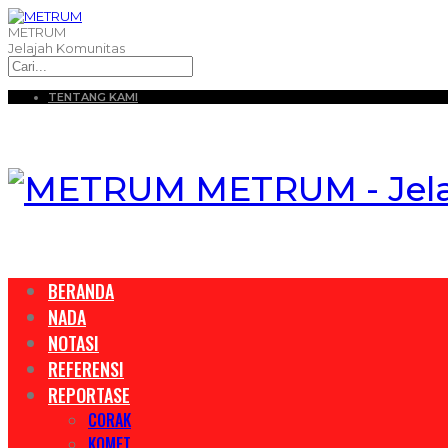
METRUM
Jelajah Komunitas
TENTANG KAMI
METRUM - Jel
BERANDA
NADA
NOTASI
REFERENSI
REPORTASE
CORAK
KOMET