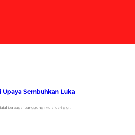
gai Upaya Sembuhkan Luka
jal berbagai panggung mulai dari gig
…