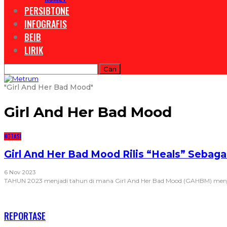
PERSIBTONE
INFOGRAFIS
BEIB
LIRIK
"Girl And Her Bad Mood"
Girl And Her Bad Mood
NOTASI
Girl And Her Bad Mood Rilis “Heals” Seba
6 Nov 2023
TAHUN 2023 menjadi tahun di mana Girl And Her Bad Mood (GAHBM) menja
RECENT POSTS
REPORTASE