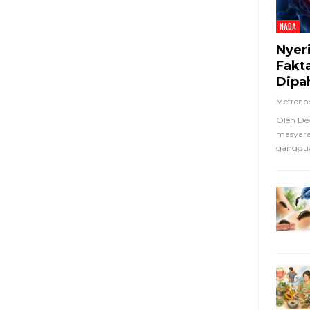
NADA
Nyer
Fakt
Dipa
Metron
Oleh De
masyara
ganggua