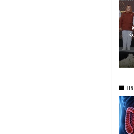
I,
t
Pemkot Siapkan TPST
Ke
asi
Tegalega Untuk Produksi
Briket RDF Bernilai Tambah
6 Agu 2026
LIN