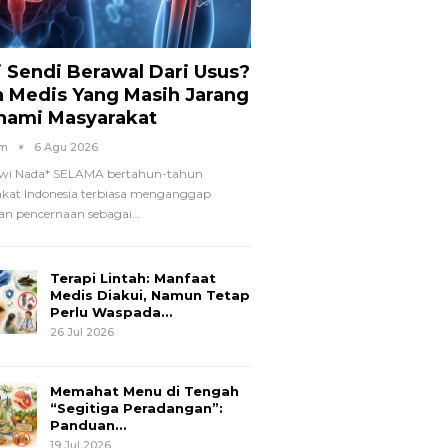
i Sendi Berawal Dari Usus?
a Medis Yang Masih Jarang
hami Masyarakat
om
6 Agu 2026
wi Nada*
SELAMA bertahun-tahun
kat Indonesia terbiasa menganggap
n pencernaan sebagai
…
Terapi Lintah: Manfaat
Medis Diakui, Namun Tetap
Perlu Waspada…
26 Jul 2026
Memahat Menu di Tengah
“Segitiga Peradangan”:
Panduan…
19 Jul 2026