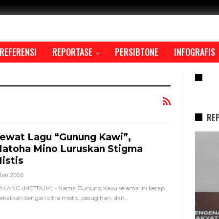
REFERENSI
REPORTASE
PERSIBTONE
INFOGRAFIS
RE
RE
ewat Lagu “Gunung Kawi”,
REPORTASE
atoha Mino Luruskan Stigma
istis
 Jan 2026
ALANG (METRUM) - Nama Gunung Kawi selama ini kerap
lekatkan dengan citra mistis, pesugihan, dan
…