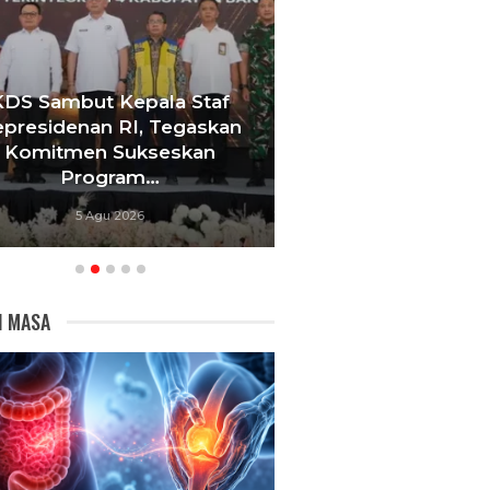
KDS Sambut Kepala Staf
Tebang 10 Pohon
presidenan RI, Tegaskan
Berujung Pe
Komitmen Sukseskan
Videotron,
Program…
Bandu
5 Agu 2026
5 Agu 20
I MASA