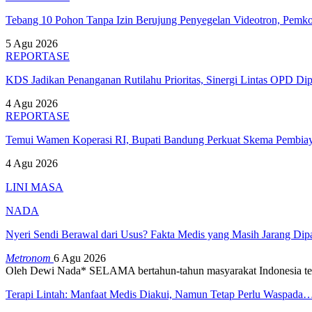
Tebang 10 Pohon Tanpa Izin Berujung Penyegelan Videotron, Pem
5 Agu 2026
REPORTASE
KDS Jadikan Penanganan Rutilahu Prioritas, Sinergi Lintas OPD Dip
4 Agu 2026
REPORTASE
Temui Wamen Koperasi RI, Bupati Bandung Perkuat Skema Pembia
4 Agu 2026
LINI MASA
NADA
Nyeri Sendi Berawal dari Usus? Fakta Medis yang Masih Jarang Di
Metronom
6 Agu 2026
Oleh Dewi Nada*
SELAMA bertahun-tahun masyarakat Indonesia te
Terapi Lintah: Manfaat Medis Diakui, Namun Tetap Perlu Waspada