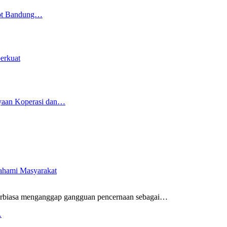
kot Bandung…
erkuat
yaan Koperasi dan…
pahami Masyarakat
rbiasa menganggap gangguan pencernaan sebagai
…
…