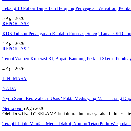
Tebang 10 Pohon Tanpa Izin Berujung Penyegelan Videotron, Pem
5 Agu 2026
REPORTASE
KDS Jadikan Penanganan Rutilahu Prioritas, Sinergi Lintas OPD Dip
4 Agu 2026
REPORTASE
Temui Wamen Koperasi RI, Bupati Bandung Perkuat Skema Pembia
4 Agu 2026
LINI MASA
NADA
Nyeri Sendi Berawal dari Usus? Fakta Medis yang Masih Jarang Di
Metronom
6 Agu 2026
Oleh Dewi Nada*
SELAMA bertahun-tahun masyarakat Indonesia te
Terapi Lintah: Manfaat Medis Diakui, Namun Tetap Perlu Waspada