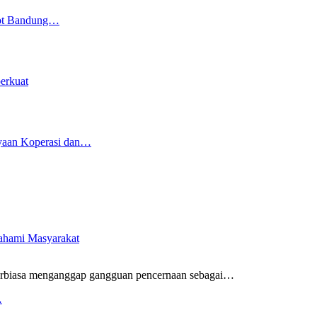
kot Bandung…
erkuat
yaan Koperasi dan…
pahami Masyarakat
rbiasa menganggap gangguan pencernaan sebagai
…
…