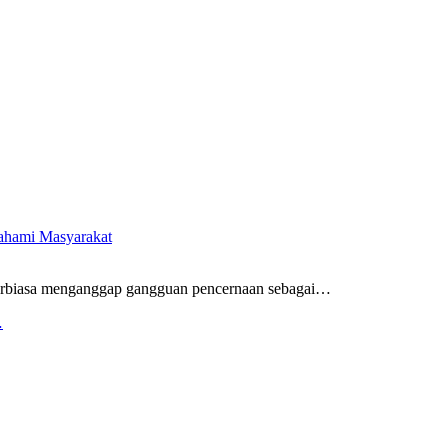
pahami Masyarakat
rbiasa menganggap gangguan pencernaan sebagai
…
…