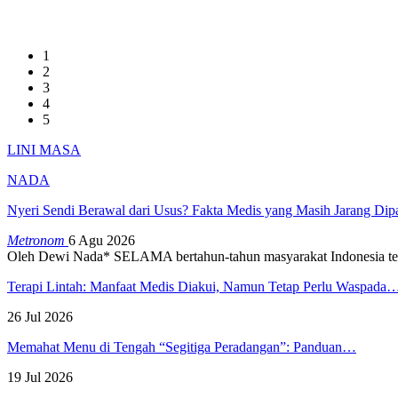
1
2
3
4
5
LINI MASA
NADA
Nyeri Sendi Berawal dari Usus? Fakta Medis yang Masih Jarang Di
Metronom
6 Agu 2026
Oleh Dewi Nada*
SELAMA bertahun-tahun masyarakat Indonesia te
Terapi Lintah: Manfaat Medis Diakui, Namun Tetap Perlu Waspada
26 Jul 2026
Memahat Menu di Tengah “Segitiga Peradangan”: Panduan…
19 Jul 2026