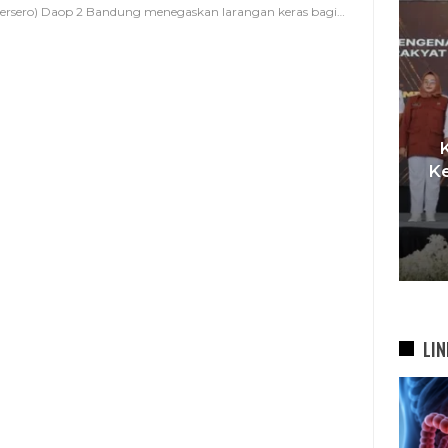
ersero) Daop 2 Bandung menegaskan larangan keras bagi
…
I,
t
Pemkot Siapkan TPST
Ke
asi
Tegalega Untuk Produksi
Briket RDF Bernilai Tambah
6 Agu 2026
LIN