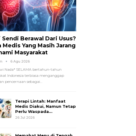
i Sendi Berawal Dari Usus?
a Medis Yang Masih Jarang
hami Masyarakat
om
6 Agu 2026
wi Nada*
SELAMA bertahun-tahun
kat Indonesia terbiasa menganggap
n pencernaan sebagai
…
Terapi Lintah: Manfaat
Medis Diakui, Namun Tetap
Perlu Waspada…
26 Jul 2026
Memahat Menu di Tengah