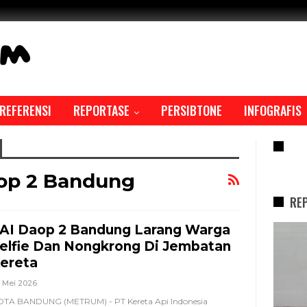
REFERENSI
REPORTASE
PERSIBTONE
INFOGRAFIS
RE
op 2 Bandung
RE
AI Daop 2 Bandung Larang Warga
REPORTASE
elfie Dan Nongkrong Di Jembatan
ereta
 Mei 2026
TA BANDUNG (METRUM) - PT Kereta Api Indonesia