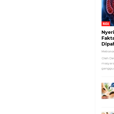
NADA
Nyer
Fakt
Dipa
Metron
Oleh De
masyara
ganggua