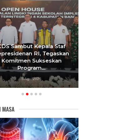
KDS Sambut Kepala Staf
Tebang 10 Pohon
presidenan RI, Tegaskan
Berujung Pe
Komitmen Sukseskan
Videotron,
Program…
Bandu
5 Agu 2026
5 Agu 20
I MASA