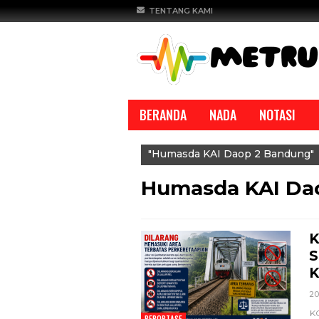
TENTANG KAMI
BERANDA
NADA
NOTASI
"Humasda KAI Daop 2 Bandung"
Humasda KAI Da
K
REPORTASE
S
K
20
KO