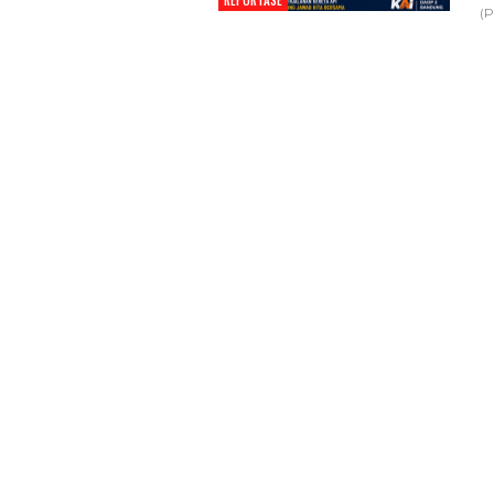
REPORTASE
(P
Temui Wamen Koperasi R
Bupati Bandung Perkua
Skema Pembiayaan Koper
Dan…
4 Agu 2026