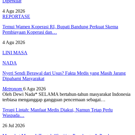
Diperkuat
4 Agu 2026
REPORTASE
Temui Wamen Koperasi RI, Bupati Bandung Perkuat Skema
Pembiayaan Koperasi dan…
4 Agu 2026
LINI MASA
NADA
Nyeri Sendi Berawal dari Usus? Fakta Medis yang Masih Jarang
Dipahami Masyarakat
Metronom
6 Agu 2026
Oleh Dewi Nada*
SELAMA bertahun-tahun masyarakat Indonesia
terbiasa menganggap gangguan pencernaan sebagai
…
Terapi Lintah: Manfaat Medis Diakui, Namun Tetap Perlu
Waspada…
26 Jul 2026