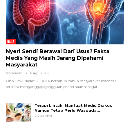
NADA
Nyeri Sendi Berawal Dari Usus? Fakta
Medis Yang Masih Jarang Dipahami
Masyarakat
Metronom
6 Agu 2026
Oleh Dewi Nada*
SELAMA bertahun-tahun masyarakat Indonesia
terbiasa menganggap gangguan pencernaan sebagai
…
Terapi Lintah: Manfaat Medis Diakui,
Namun Tetap Perlu Waspada…
26 Jul 2026