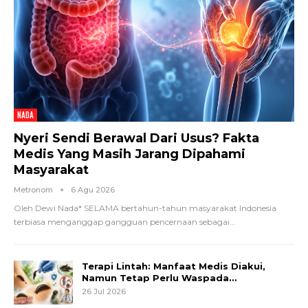
NADA
Nyeri Sendi Berawal Dari Usus? Fakta
Medis Yang Masih Jarang Dipahami
Masyarakat
Metronom
6 Agu 2026
Oleh Dewi Nada*
SELAMA bertahun-tahun masyarakat Indonesia
terbiasa menganggap gangguan pencernaan sebagai
…
Terapi Lintah: Manfaat Medis Diakui,
Namun Tetap Perlu Waspada…
26 Jul 2026