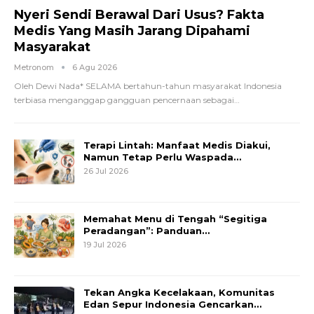
Nyeri Sendi Berawal Dari Usus? Fakta
Medis Yang Masih Jarang Dipahami
Masyarakat
Metronom
6 Agu 2026
Oleh Dewi Nada*
SELAMA bertahun-tahun masyarakat Indonesia
terbiasa menganggap gangguan pencernaan sebagai
…
Terapi Lintah: Manfaat Medis Diakui,
Namun Tetap Perlu Waspada…
26 Jul 2026
Memahat Menu di Tengah “Segitiga
Peradangan”: Panduan…
19 Jul 2026
Tekan Angka Kecelakaan, Komunitas
Edan Sepur Indonesia Gencarkan…