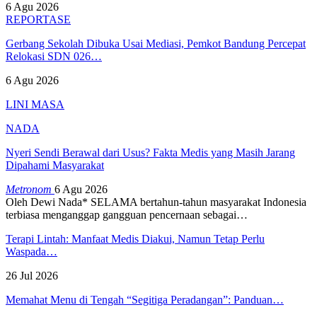
6 Agu 2026
REPORTASE
Gerbang Sekolah Dibuka Usai Mediasi, Pemkot Bandung Percepat
Relokasi SDN 026…
6 Agu 2026
LINI MASA
NADA
Nyeri Sendi Berawal dari Usus? Fakta Medis yang Masih Jarang
Dipahami Masyarakat
Metronom
6 Agu 2026
Oleh Dewi Nada*
SELAMA bertahun-tahun masyarakat Indonesia
terbiasa menganggap gangguan pencernaan sebagai
…
Terapi Lintah: Manfaat Medis Diakui, Namun Tetap Perlu
Waspada…
26 Jul 2026
Memahat Menu di Tengah “Segitiga Peradangan”: Panduan…