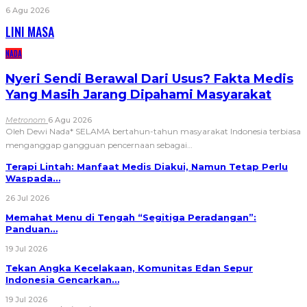
6 Agu 2026
LINI MASA
NADA
Nyeri Sendi Berawal Dari Usus? Fakta Medis
Yang Masih Jarang Dipahami Masyarakat
Metronom
6 Agu 2026
Oleh Dewi Nada*
SELAMA bertahun-tahun masyarakat Indonesia terbiasa
menganggap gangguan pencernaan sebagai
…
Terapi Lintah: Manfaat Medis Diakui, Namun Tetap Perlu
Waspada…
26 Jul 2026
Memahat Menu di Tengah “Segitiga Peradangan”:
Panduan…
19 Jul 2026
Tekan Angka Kecelakaan, Komunitas Edan Sepur
Indonesia Gencarkan…
19 Jul 2026