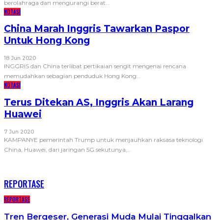
berolahraga dan mengurangi berat
…
NOTASI
China Marah Inggris Tawarkan Paspor
Untuk Hong Kong
18 Jun 2020
INGGRIS dan China terlibat pertikaian sengit mengenai rencana
memudahkan sebagian penduduk Hong Kong
…
NOTASI
Terus Ditekan AS, Inggris Akan Larang
Huawei
7 Jun 2020
KAMPANYE pemerintah Trump untuk menjauhkan raksasa teknologi
China, Huawei, dari jaringan 5G sekutunya,
…
RECENT POSTS
REPORTASE
REPORTASE
Tren Bergeser, Generasi Muda Mulai Tinggalkan