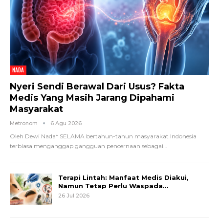
NADA
Nyeri Sendi Berawal Dari Usus? Fakta
Medis Yang Masih Jarang Dipahami
Masyarakat
Metronom
6 Agu 2026
Oleh Dewi Nada*
SELAMA bertahun-tahun masyarakat Indonesia
terbiasa menganggap gangguan pencernaan sebagai
…
Terapi Lintah: Manfaat Medis Diakui,
Namun Tetap Perlu Waspada…
26 Jul 2026