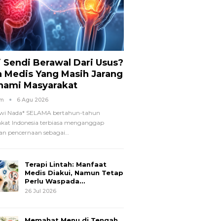
i Sendi Berawal Dari Usus?
a Medis Yang Masih Jarang
hami Masyarakat
om
6 Agu 2026
wi Nada*
SELAMA bertahun-tahun
kat Indonesia terbiasa menganggap
n pencernaan sebagai
…
Terapi Lintah: Manfaat
Medis Diakui, Namun Tetap
Perlu Waspada…
26 Jul 2026
Memahat Menu di Tengah