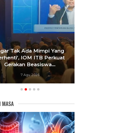
Agar Tak Ada Mimpi Yang
Satukan Siswa D
erhenti’, IOM ITB Perkuat
Sekolah, Pelati
Gerakan Beasiswa…
Bandung Foku
7 Agu 2026
6 Agu 20
I MASA