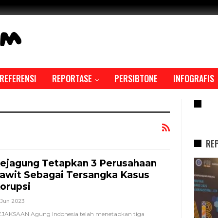
REFERENSI
REPORTASE
PERSIBTONE
INFOGRAFIS
RE
RE
ejagung Tetapkan 3 Perusahaan
REPORTASE
awit Sebagai Tersangka Kasus
orupsi
 Jun 2023
JAKSAAN Agung Indonesia telah menetapkan tiga