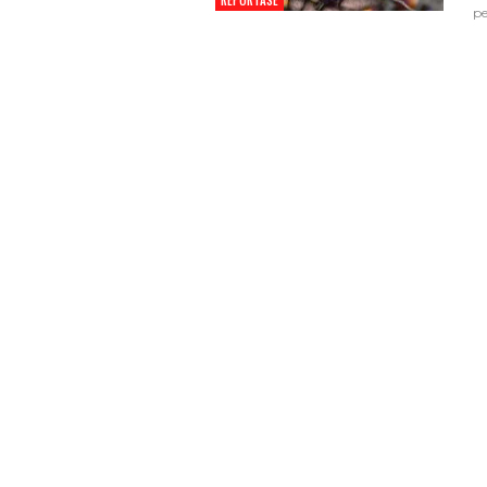
REPORTASE
pe
Pemkot Siapkan TPST
Tegalega Untuk Produk
Briket RDF Bernilai Tam
6 Agu 2026