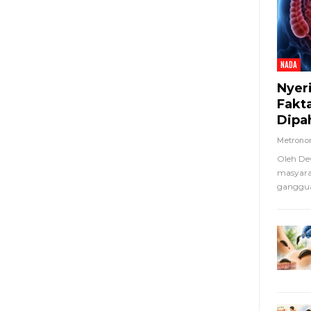
NADA
Nyer
Fakt
Dipa
Metron
Oleh De
masyara
ganggua