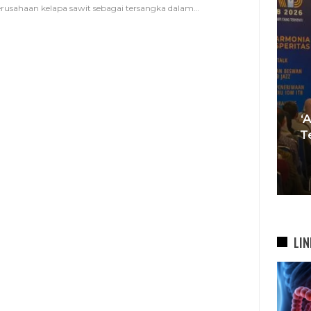
rusahaan kelapa sawit sebagai tersangka dalam
…
Tren Bergeser, Generasi
Muda Mulai Tinggalkan Pesta
‘
si
Mewah Dan Memilih Nikah
T
bah
Di…
7 Agu 2026
LIN