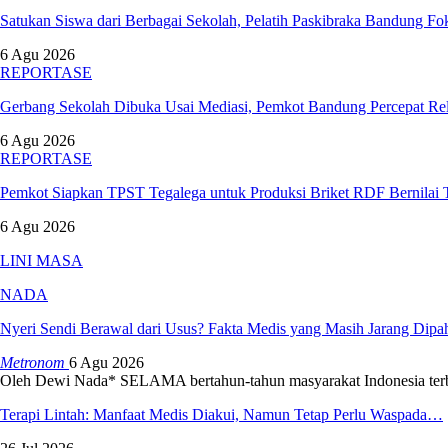
Satukan Siswa dari Berbagai Sekolah, Pelatih Paskibraka Bandung 
6 Agu 2026
REPORTASE
Gerbang Sekolah Dibuka Usai Mediasi, Pemkot Bandung Percepat 
6 Agu 2026
REPORTASE
Pemkot Siapkan TPST Tegalega untuk Produksi Briket RDF Bernilai
6 Agu 2026
LINI MASA
NADA
Nyeri Sendi Berawal dari Usus? Fakta Medis yang Masih Jarang Dip
Metronom
6 Agu 2026
Oleh Dewi Nada*
SELAMA bertahun-tahun masyarakat Indonesia ter
Terapi Lintah: Manfaat Medis Diakui, Namun Tetap Perlu Waspada…