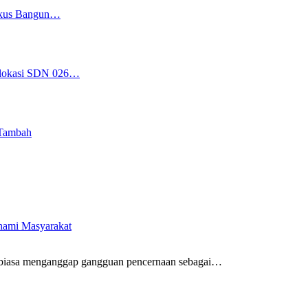
Fokus Bangun…
Relokasi SDN 026…
 Tambah
ahami Masyarakat
biasa menganggap gangguan pencernaan sebagai
…