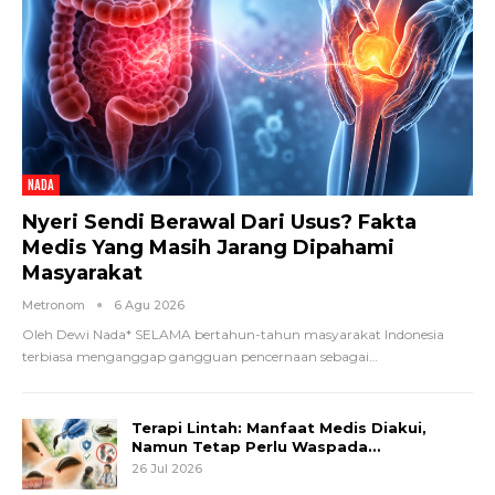
NADA
Nyeri Sendi Berawal Dari Usus? Fakta
Medis Yang Masih Jarang Dipahami
Masyarakat
Metronom
6 Agu 2026
Oleh Dewi Nada*
SELAMA bertahun-tahun masyarakat Indonesia
terbiasa menganggap gangguan pencernaan sebagai
…
Terapi Lintah: Manfaat Medis Diakui,
Namun Tetap Perlu Waspada…
26 Jul 2026