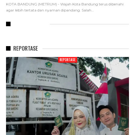
KOTA BANDUNG (METRUM) - Wajah Kota Bandung terus dibenahi
agar lebih tertata dan nyaman dipandang. Salah
…
RECENT POSTS
REPORTASE
REPORTASE