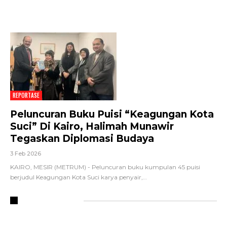
REPORTASE
Peluncuran Buku Puisi “Keagungan Kota
Suci” Di Kairo, Halimah Munawir
Tegaskan Diplomasi Budaya
3 Feb 2026
KAIRO, MESIR (METRUM) - Peluncuran buku kumpulan 45 puisi
berjudul Keagungan Kota Suci karya penyair,
…
RECENT POSTS