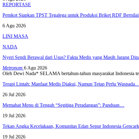
REPORTASE
Pemkot Siapkan TPST Tegalega untuk Produksi Briket RDF Bernila
6 Agu 2026
LINI MASA
NADA
Nyeri Sendi Berawal dari Usus? Fakta Medis yang Masih Jarang Di
Metronom
6 Agu 2026
Oleh Dewi Nada*
SELAMA bertahun-tahun masyarakat Indonesia te
Terapi Lintah: Manfaat Medis Diakui, Namun Tetap Perlu Waspada
26 Jul 2026
Memahat Menu di Tengah “Segitiga Peradangan”: Panduan…
19 Jul 2026
Tekan Angka Kecelakaan, Komunitas Edan Sepur Indonesia Genca
19 Jul 2026