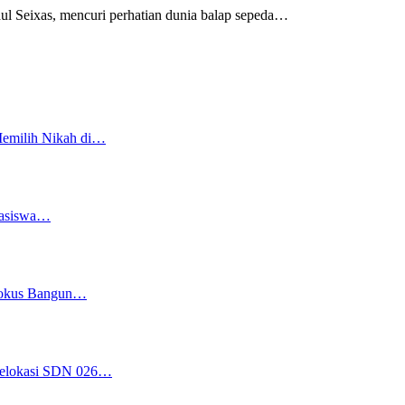
ixas, mencuri perhatian dunia balap sepeda
…
Memilih Nikah di…
easiswa…
 Fokus Bangun…
 Relokasi SDN 026…