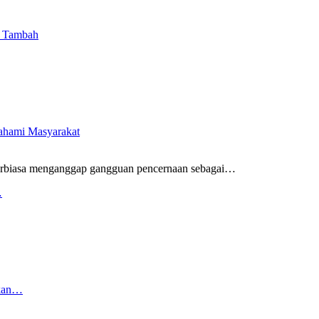
i Tambah
pahami Masyarakat
rbiasa menganggap gangguan pencernaan sebagai
…
…
rkan…