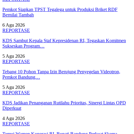
Pemkot Siapkan TPST Tegalega untuk Produksi Briket RDF
Bernilai Tambah
6 Agu 2026
REPORTASE
KDS Sambut Kepala Staf Kepresidenan RI, Tegaskan Komitmen
Sukseskan Program…
5 Agu 2026
REPORTASE
Tebang 10 Pohon Tanpa Izin Berujung Penyegelan Videotron,
Pemkot Bandung…
5 Agu 2026
REPORTASE
KDS Jadikan Penanganan Rutilahu Prioritas, Sinergi Lintas OPD
Diperkuat
4 Agu 2026
REPORTASE
Temui Wamen Koperasi RI, Bupati Bandung Perkuat Skema