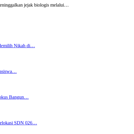
nggalkan jejak biologis melalui
…
Memilih Nikah di…
easiswa…
 Fokus Bangun…
 Relokasi SDN 026…