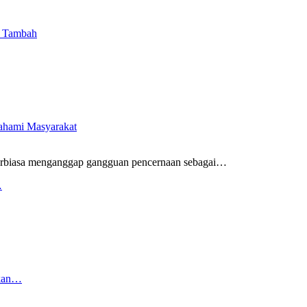
i Tambah
pahami Masyarakat
rbiasa menganggap gangguan pencernaan sebagai
…
…
rkan…