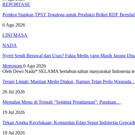
REPORTASE
Pemkot Siapkan TPST Tegalega untuk Produksi Briket RDF Bernila
6 Agu 2026
LINI MASA
NADA
Nyeri Sendi Berawal dari Usus? Fakta Medis yang Masih Jarang Di
Metronom
6 Agu 2026
Oleh Dewi Nada*
SELAMA bertahun-tahun masyarakat Indonesia te
Terapi Lintah: Manfaat Medis Diakui, Namun Tetap Perlu Waspada
26 Jul 2026
Memahat Menu di Tengah “Segitiga Peradangan”: Panduan…
19 Jul 2026
Tekan Angka Kecelakaan, Komunitas Edan Sepur Indonesia Genca
19 Jul 2026