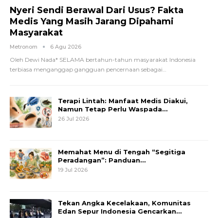
Nyeri Sendi Berawal Dari Usus? Fakta
Medis Yang Masih Jarang Dipahami
Masyarakat
Metronom
6 Agu 2026
Oleh Dewi Nada*
SELAMA bertahun-tahun masyarakat Indonesia
terbiasa menganggap gangguan pencernaan sebagai
…
Terapi Lintah: Manfaat Medis Diakui,
Namun Tetap Perlu Waspada…
26 Jul 2026
Memahat Menu di Tengah “Segitiga
Peradangan”: Panduan…
19 Jul 2026
Tekan Angka Kecelakaan, Komunitas
Edan Sepur Indonesia Gencarkan…