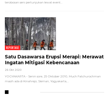
terobosan seni pertunjukan lewat event
…
REPORTASE
Satu Dasawarsa Erupsi Merapi: Merawat
Ingatan Mitigasi Kebencanaan
26 Okt 2020
YOGYAKARTA - Senin sore, 25 Oktober 2010, Much Fatchurochman
masih ada di Kinahrejo, Sleman, Yogyakarta,
…
RECENT POSTS