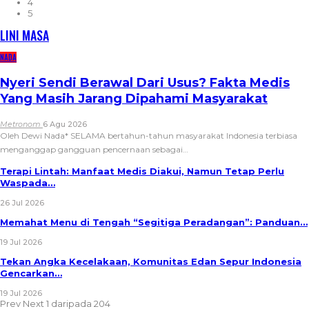
4
5
LINI MASA
NADA
Nyeri Sendi Berawal Dari Usus? Fakta Medis
Yang Masih Jarang Dipahami Masyarakat
Metronom
6 Agu 2026
Oleh Dewi Nada*
SELAMA bertahun-tahun masyarakat Indonesia terbiasa
menganggap gangguan pencernaan sebagai
…
Terapi Lintah: Manfaat Medis Diakui, Namun Tetap Perlu
Waspada…
26 Jul 2026
Memahat Menu di Tengah “Segitiga Peradangan”: Panduan…
19 Jul 2026
Tekan Angka Kecelakaan, Komunitas Edan Sepur Indonesia
Gencarkan…
19 Jul 2026
Prev
Next
1 daripada 204