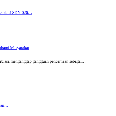
 Relokasi SDN 026…
pahami Masyarakat
rbiasa menganggap gangguan pencernaan sebagai
…
…
rkan…