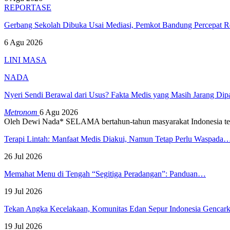
REPORTASE
Gerbang Sekolah Dibuka Usai Mediasi, Pemkot Bandung Percepat
6 Agu 2026
LINI MASA
NADA
Nyeri Sendi Berawal dari Usus? Fakta Medis yang Masih Jarang Di
Metronom
6 Agu 2026
Oleh Dewi Nada*
SELAMA bertahun-tahun masyarakat Indonesia te
Terapi Lintah: Manfaat Medis Diakui, Namun Tetap Perlu Waspada
26 Jul 2026
Memahat Menu di Tengah “Segitiga Peradangan”: Panduan…
19 Jul 2026
Tekan Angka Kecelakaan, Komunitas Edan Sepur Indonesia Genca
19 Jul 2026