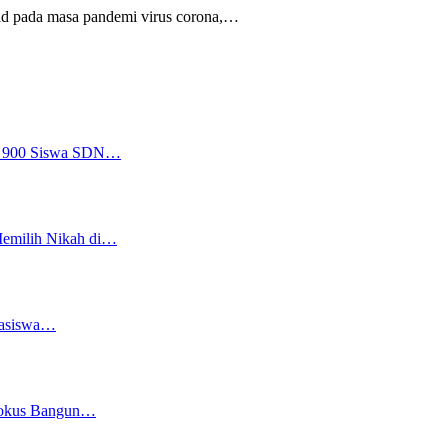
d pada masa pandemi virus corona,
…
a, 900 Siswa SDN…
Memilih Nikah di…
easiswa…
 Fokus Bangun…