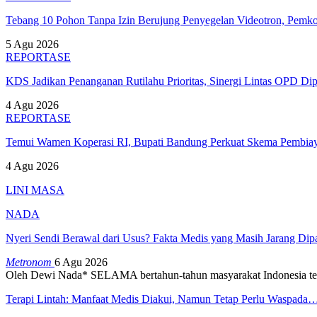
Tebang 10 Pohon Tanpa Izin Berujung Penyegelan Videotron, Pem
5 Agu 2026
REPORTASE
KDS Jadikan Penanganan Rutilahu Prioritas, Sinergi Lintas OPD Dip
4 Agu 2026
REPORTASE
Temui Wamen Koperasi RI, Bupati Bandung Perkuat Skema Pembia
4 Agu 2026
LINI MASA
NADA
Nyeri Sendi Berawal dari Usus? Fakta Medis yang Masih Jarang Di
Metronom
6 Agu 2026
Oleh Dewi Nada*
SELAMA bertahun-tahun masyarakat Indonesia te
Terapi Lintah: Manfaat Medis Diakui, Namun Tetap Perlu Waspada