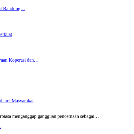
kot Bandung…
erkuat
yaan Koperasi dan…
pahami Masyarakat
rbiasa menganggap gangguan pencernaan sebagai
…
…