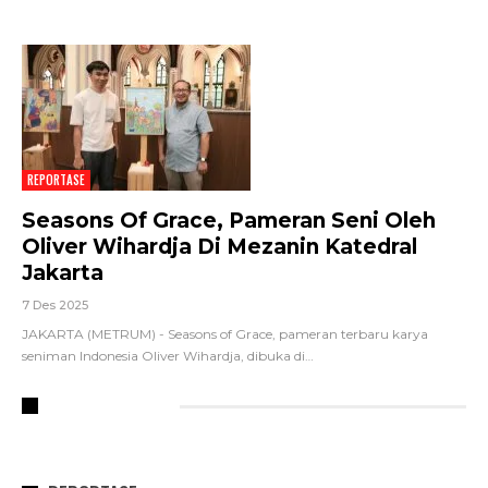
REPORTASE
Seasons Of Grace, Pameran Seni Oleh
Oliver Wihardja Di Mezanin Katedral
Jakarta
7 Des 2025
JAKARTA (METRUM) - Seasons of Grace, pameran terbaru karya
seniman Indonesia Oliver Wihardja, dibuka di
…
RECENT POSTS