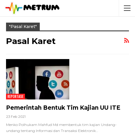
"pasal Karet"
Pasal Karet
REPORTASE
Pemerintah Bentuk Tim Kajian UU ITE
23 Feb 2021
Menko Polhukam Mahfud Md membentuk tim kajian Undang-
undang tentang Informasi dan Transaksi Elektronik
…