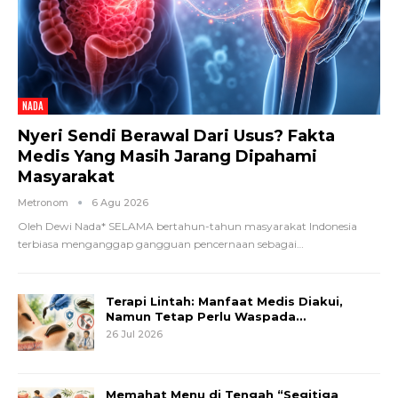
NADA
Nyeri Sendi Berawal Dari Usus? Fakta
Medis Yang Masih Jarang Dipahami
Masyarakat
Metronom
6 Agu 2026
Oleh Dewi Nada*
SELAMA bertahun-tahun masyarakat Indonesia
terbiasa menganggap gangguan pencernaan sebagai
…
Terapi Lintah: Manfaat Medis Diakui,
Namun Tetap Perlu Waspada…
26 Jul 2026
Memahat Menu di Tengah “Segitiga