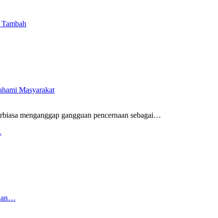
i Tambah
pahami Masyarakat
rbiasa menganggap gangguan pencernaan sebagai
…
…
rkan…