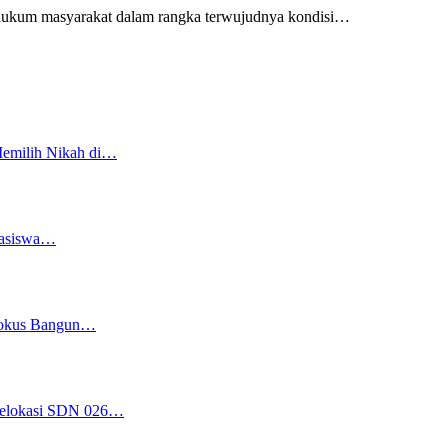
m masyarakat dalam rangka terwujudnya kondisi
…
Memilih Nikah di…
easiswa…
 Fokus Bangun…
 Relokasi SDN 026…