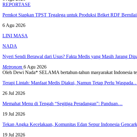
REPORTASE
Pemkot Siapkan TPST Tegalega untuk Produksi Briket RDF Bernila
6 Agu 2026
LINI MASA
NADA
Nyeri Sendi Berawal dari Usus? Fakta Medis yang Masih Jarang Di
Metronom
6 Agu 2026
Oleh Dewi Nada*
SELAMA bertahun-tahun masyarakat Indonesia te
Terapi Lintah: Manfaat Medis Diakui, Namun Tetap Perlu Waspada
26 Jul 2026
Memahat Menu di Tengah “Segitiga Peradangan”: Panduan…
19 Jul 2026
Tekan Angka Kecelakaan, Komunitas Edan Sepur Indonesia Genca
19 Jul 2026