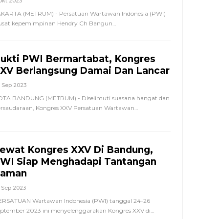
Okt 2023
KARTA (METRUM) - Persatuan Wartawan Indonesia (PWI)
usat kepemimpinan Hendry Ch Bangun
…
ukti PWI Bermartabat, Kongres
XV Berlangsung Damai Dan Lancar
 Sep 2023
OTA BANDUNG (METRUM) - Diselimuti suasana hangat dan
rsaudaraan, Kongres XXV Persatuan Wartawan
…
ewat Kongres XXV Di Bandung,
WI Siap Menghadapi Tantangan
aman
 Sep 2023
RSATUAN Wartawan Indonesia (PWI) tanggal 24-26
ptember 2023 ini menyelenggarakan Kongres XXV di
…