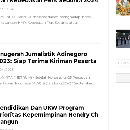
ari Kebebasan Pers Sedunia 2024
Mei 2024
rs untuk Planet: Jurnalisme dalam menghadapi Krisis
ingkungan
HARI Kebebasan Pers Sedunia atau
…
nugerah Jurnalistik Adinegoro
023: Siap Terima Kiriman Peserta
PREV
Okt 2023
KARTA (METRUM) - Setelah Kongres ke-25 Persatuan
rtawan Indonesia (PWI) di Bandung (25-27 September
…
endidikan Dan UKW Program
rioritas Kepemimpinan Hendry Ch
angun