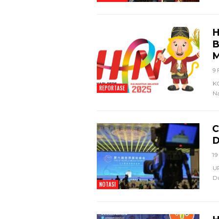
H
B
M
9 
K
REPORTASE
Na
C
D
19
UR
Du
NOTASI