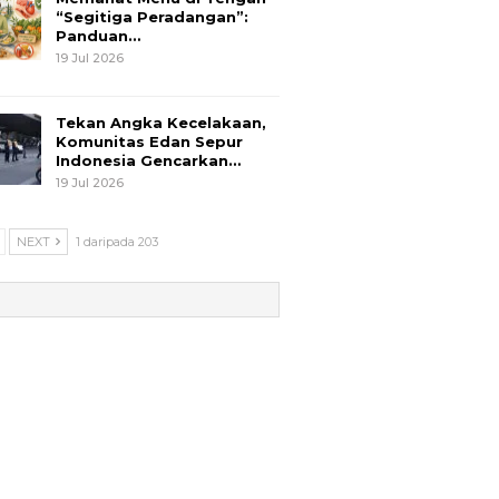
“Segitiga Peradangan”:
Panduan…
19 Jul 2026
Tekan Angka Kecelakaan,
Komunitas Edan Sepur
Indonesia Gencarkan…
19 Jul 2026
NEXT
1 daripada 203