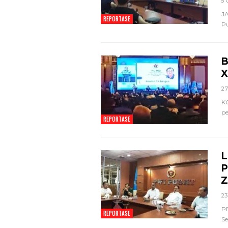
5 
JA
REPORTASE
P
B
X
27
K
pe
REPORTASE
L
P
Z
23
PE
REPORTASE
Se