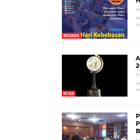
H
3 
Pe
L
INFOGRAFIS
A
2
7 
JA
Wa
NOTASI
P
P
B