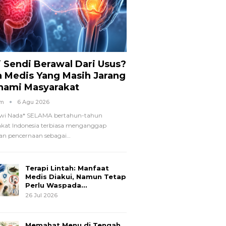
i Sendi Berawal Dari Usus?
a Medis Yang Masih Jarang
hami Masyarakat
om
6 Agu 2026
wi Nada*
SELAMA bertahun-tahun
kat Indonesia terbiasa menganggap
n pencernaan sebagai
…
Terapi Lintah: Manfaat
Medis Diakui, Namun Tetap
Perlu Waspada…
26 Jul 2026
Memahat Menu di Tengah