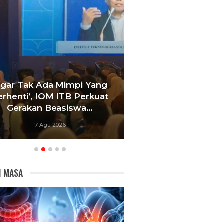
ar Tak Ada Mimpi Yang
Satukan Siswa Dar
henti’, IOM ITB Perkuat
Sekolah, Pelatih 
Gerakan Beasiswa…
Bandung Fokus 
7 Agu 2026
6 Agu 2026
I MASA