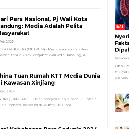
ari Pers Nasional, Pj Wali Kota
andung: Media Adalah Pelita
NADA
asyarakat
Nyer
Feb 2025
Fakt
Dipa
OTA BANDUNG (METRUM) - Memperingati Hari Pers
sional tahun 2025, Penjabat Wali Kota Bandung, A.
…
Metron
Oleh De
masyara
hina Tuan Rumah KTT Media Dunia
ganggua
i Kawasan Xinjiang
 Okt 2024
UMQI, XINJIANG - China menjadi tuan rumah KTT Media
nia keenam, pekan ini di Urumqi, ibu kota
…