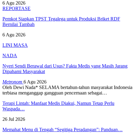
6 Agu 2026
REPORTASE
Pemkot Siapkan TPST Tegalega untuk Produksi Briket RDF
Bernilai Tambah
6 Agu 2026
LINI MASA
NADA
Nyeri Sendi Berawal dari Usus? Fakta Medis yang Masih Jarang
Dipahami Masyarakat
Metronom
6 Agu 2026
Oleh Dewi Nada*
SELAMA bertahun-tahun masyarakat Indonesia
terbiasa menganggap gangguan pencernaan sebagai
…
Terapi Lintah: Manfaat Medis Diakui, Namun Tetap Perlu
Waspada…
26 Jul 2026
Memahat Menu di Tengah “Segitiga Peradangan”: Panduan…