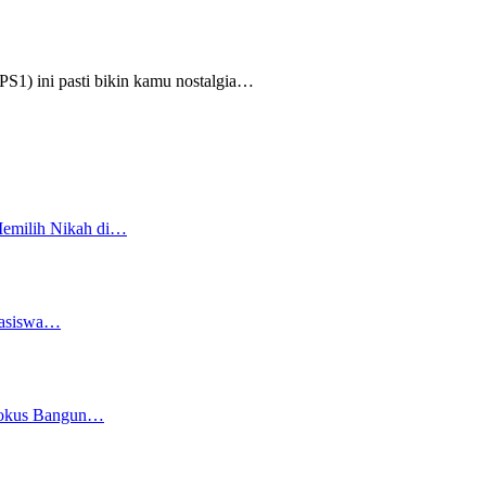
1) ini pasti bikin kamu nostalgia
…
Memilih Nikah di…
easiswa…
 Fokus Bangun…