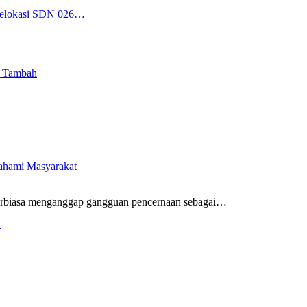
 Relokasi SDN 026…
i Tambah
pahami Masyarakat
rbiasa menganggap gangguan pencernaan sebagai
…
…