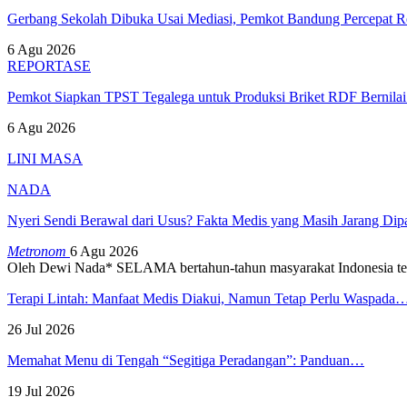
Gerbang Sekolah Dibuka Usai Mediasi, Pemkot Bandung Percepat
6 Agu 2026
REPORTASE
Pemkot Siapkan TPST Tegalega untuk Produksi Briket RDF Bernila
6 Agu 2026
LINI MASA
NADA
Nyeri Sendi Berawal dari Usus? Fakta Medis yang Masih Jarang Di
Metronom
6 Agu 2026
Oleh Dewi Nada*
SELAMA bertahun-tahun masyarakat Indonesia te
Terapi Lintah: Manfaat Medis Diakui, Namun Tetap Perlu Waspada
26 Jul 2026
Memahat Menu di Tengah “Segitiga Peradangan”: Panduan…
19 Jul 2026