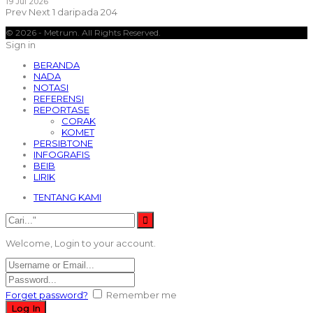
19 Jul 2026
Prev
Next
1 daripada 204
© 2026 - Metrum. All Rights Reserved.
Sign in
BERANDA
NADA
NOTASI
REFERENSI
REPORTASE
CORAK
KOMET
PERSIBTONE
INFOGRAFIS
BEIB
LIRIK
TENTANG KAMI
Welcome, Login to your account.
Forget password?
Remember me