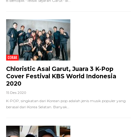
8 bertopik "Telisik Sejarah Garut" di
…
CORAK
Chloristic Asal Garut, Juara 3 K-Pop
Cover Festival KBS World Indonesia
2020
15 Des 2020
K-POP, singkatan dari Korean pop adalah jenis musik populer yang
berasal dari Korea Selatan. Banyak
…