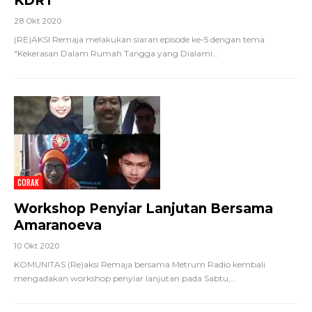
KDRT
28 Okt 2020
(RE)AKSI Remaja melakukan siaran episode ke-5 dengan tema
"Kekerasan Dalam Rumah Tangga yang Dialami
…
CORAK
Workshop Penyiar Lanjutan Bersama
Amaranoeva
10 Okt 2020
KOMUNITAS (Re)aksi Remaja bersama Metrum Radio kembali
mengadakan workshop penyiar lanjutan pada Sabtu,
…