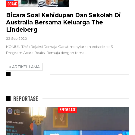
CORAK
Bicara Soal Kehidupan Dan Sekolah Di
Australia Bersama Keluarga The
Lindeberg
22 Sep 2020
KOMUNITAS (Re)aksi Remaja Garut menyiarkan episode ke-3
Program Acara Reaksi Remaja dengan tema
…
ARTIKEL LAMA
RECENT POSTS
REPORTASE
REPORTASE