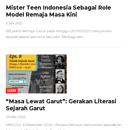
Mister Teen Indonesia Sebagai Role
Model Remaja Masa Kini
3 Jan 2021
(RE)AKSI Remaja Garut pada Minggu (29/11/2020) menyiarkan
episode spesial pertama berjudul "Berbagi dan
…
CORAK
“Masa Lewat Garut”: Gerakan Literasi
Sejarah Garut
23 Des 2020
MINGGU, 6 Desember 2020, (Re)aksi Remaja menyiarkan episode ke-