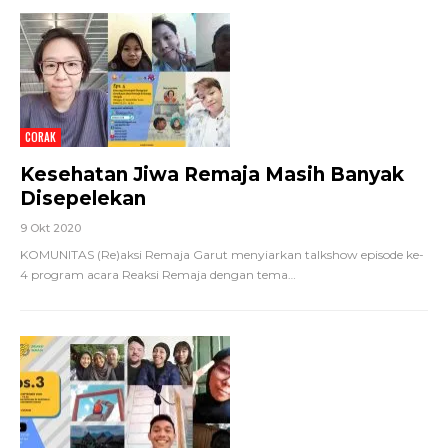
CORAK
Kesehatan Jiwa Remaja Masih Banyak
Disepelekan
9 Okt 2020
KOMUNITAS (Re)aksi Remaja Garut menyiarkan talkshow episode ke-
4 program acara Reaksi Remaja dengan tema
…