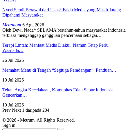
Nyeri Sendi Berawal dari Usus? Fakta Medis yang Masih Jarang
Dipahami Masyarakat
Metronom
6 Agu 2026
Oleh Dewi Nada*
SELAMA bertahun-tahun masyarakat Indonesia
terbiasa menganggap gangguan pencernaan sebagai
…
Terapi Lintah: Manfaat Medis Diakui, Namun Tetap Perlu
Waspada…
26 Jul 2026
Memahat Menu di Tengah “Segitiga Peradangan”: Panduan…
19 Jul 2026
Tekan Angka Kecelakaan, Komunitas Edan Sepur Indonesia
Gencarkan…
19 Jul 2026
Prev
Next
1 daripada 204
© 2026 - Metrum. All Rights Reserved.
Sign in