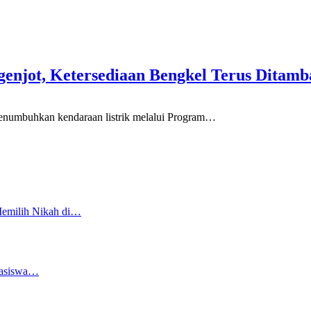
genjot, Ketersediaan Bengkel Terus Ditamb
buhkan kendaraan listrik melalui Program
…
Memilih Nikah di…
easiswa…