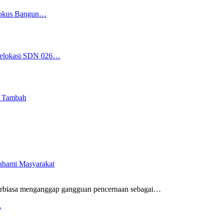
 Fokus Bangun…
 Relokasi SDN 026…
i Tambah
pahami Masyarakat
rbiasa menganggap gangguan pencernaan sebagai
…
…