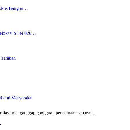
 Fokus Bangun…
 Relokasi SDN 026…
i Tambah
pahami Masyarakat
rbiasa menganggap gangguan pencernaan sebagai
…
…