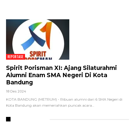
REPORTASE
Spirit Porisman XI: Ajang Silaturahmi
Alumni Enam SMA Negeri Di Kota
Bandung
18 Des 2024
KOTA BANDUNG (METRUM) - Ribuan alumni dari 6 SMA Negeri di
Kota Bandung akan memeriahkan puncak acara
…
RECENT POSTS