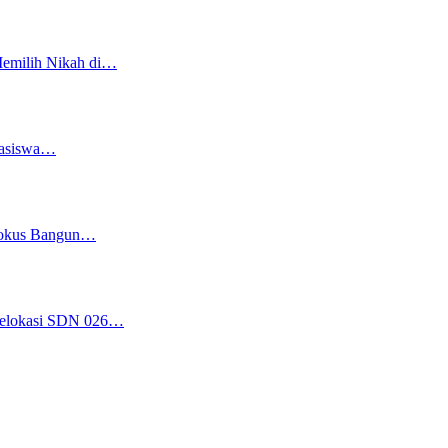
Memilih Nikah di…
easiswa…
 Fokus Bangun…
 Relokasi SDN 026…