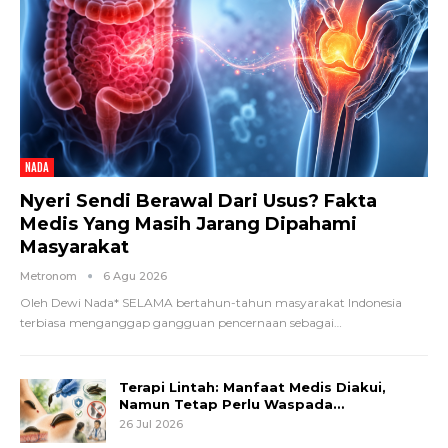
NADA
Nyeri Sendi Berawal Dari Usus? Fakta
Medis Yang Masih Jarang Dipahami
Masyarakat
Metronom
6 Agu 2026
Oleh Dewi Nada*
SELAMA bertahun-tahun masyarakat Indonesia
terbiasa menganggap gangguan pencernaan sebagai
…
Terapi Lintah: Manfaat Medis Diakui,
Namun Tetap Perlu Waspada…
26 Jul 2026