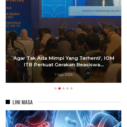
Satukan Siswa Dari Berbagai Sek
ti’, IOM
Pelatih Paskibraka Bandung F
swa…
Bangun…
6 Agu 2026
LINI MASA