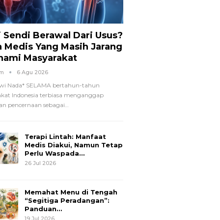
i Sendi Berawal Dari Usus?
a Medis Yang Masih Jarang
hami Masyarakat
om
6 Agu 2026
wi Nada*
SELAMA bertahun-tahun
kat Indonesia terbiasa menganggap
n pencernaan sebagai
…
Terapi Lintah: Manfaat
Medis Diakui, Namun Tetap
Perlu Waspada…
26 Jul 2026
Memahat Menu di Tengah
“Segitiga Peradangan”:
Panduan…
19 Jul 2026