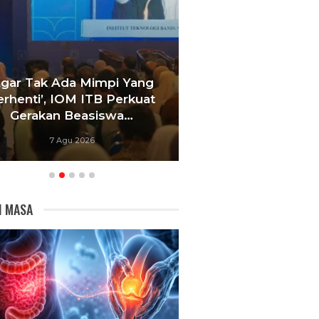
Agar Tak Ada Mimpi Yang
Satukan Siswa D
erhenti’, IOM ITB Perkuat
Sekolah, Pelati
Gerakan Beasiswa…
Bandung Foku
7 Agu 2026
6 Agu 20
I MASA