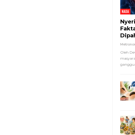
NADA
Nyer
Fakt
Dipa
Metron
Oleh De
masyara
ganggua