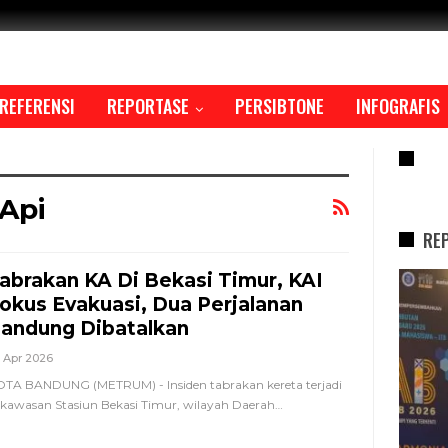
REFERENSI
REPORTASE
PERSIBTONE
INFOGRAFIS
RE
Api
RE
abrakan KA Di Bekasi Timur, KAI
REPORTASE
okus Evakuasi, Dua Perjalanan
andung Dibatalkan
 Apr 2026
TA BANDUNG (METRUM) - Insiden tabrakan kereta terjadi
 kawasan Stasiun Bekasi Timur, wilayah Daerah
…